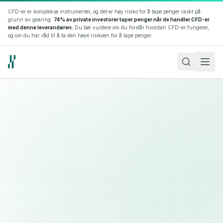
CFD-er er komplekse instrumenter, og det er høy risiko for å tape penger raskt på
grunn av gearing.
74% av private investorer taper penger når de handler CFD-er
med denne leverandøren.
Du bør vurdere om du forstår hvordan CFD-er fungerer,
og om du har råd til å ta den høye risikoen for å tape penger.
Åpne konto
Logg inn
Language
Theme
NO
EN
Markeder
Forex
Det største og mest likvide finansmarkedet i verden