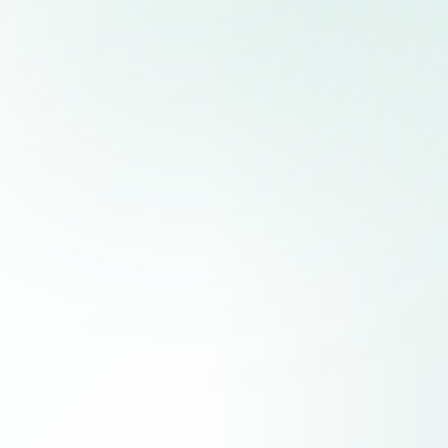
Råvarer
Råvarer er naturressurser som brukes i produksjonen av varer
og tjenester
Indekser
Velg din sektor og handle dine favorittindekser
Aksjer
Velg mellom hundrevis av aksjer
Krypto
Hos oss kan du handle de største kryptovalutaene med en
giring på opptil 1:2
Trading
Apper fra Hero Markets
Nå kan du handle på alle globale markeder og oppleve
problemfri handel i én og samme app.
Copytrading
Kopier topp tradere med Hero Social fra Hero Markets