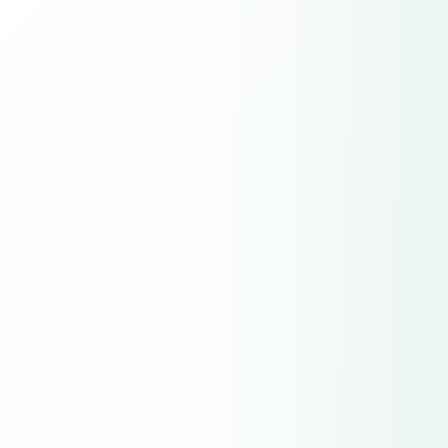
Copytrading FAQ
Her finner du ofte stilte spørsmål om Copytrading og vår app
Hero Social. Les gjennom og forstå hvordan du kan få mest
mulig ut av dette produktet!
Webtrader
Få tilgang til gratis analyseverktøy og over 400 aktiva. Den
nyeste generasjonen av WebTrader er mobilvennlig med
mange innebygde verktøy.
Webtrader FAQ
Her finner du ofte stilte spørsmål om Webtrader
Trading View
Kraftige grafer og et aktivt fellesskap med TradingView
Klassiske kontotyper
Klassiske kontoer er utformet med tanke på tradere på
mellomnivå
Økonomisk kalender
Se vår finansielle kalender
Profesjonell konto