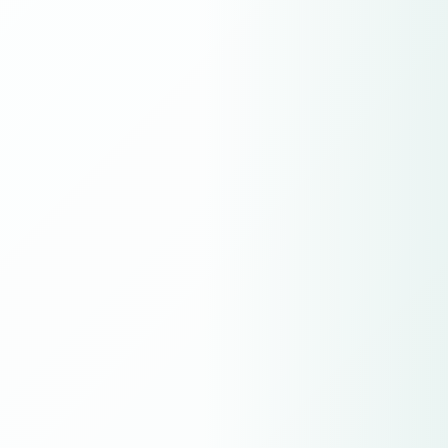
Hvis du er profesjonell trader, kan du søke om å bli
omklassifisert til Hero Markets’ valgfrie profesjonelle program
Gebyrer og avgifter
Vi er transparente om våre gebyrer og avgifter, slik at du alltid
vet hva du blir belastet når du handler med oss
Betalingsmetoder
Hero Markets gjør det mulig for deg å finansiere tradingen din
på en rekke ulike måter.
Læring
Om oss
Om Hero Markets
Lær mer om oss og hva vi står for
Regulering
For å hjelpe deg med å holde oversikt har vi samlet
dokumenter om reguleringer
Kontakt oss
Ta kontakt med oss og se hvorfor vi skiller oss ut