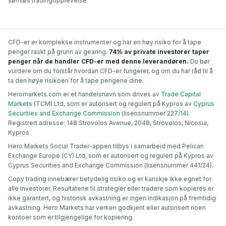
sømløs tradingopplevelse
CFD-er er komplekse instrumenter og har en høy risiko for å tape
penger raskt på grunn av gearing.
74% av private investorer taper
penger når de handler CFD-er med denne leverandøren.
Du bør
vurdere om du forstår hvordan CFD-er fungerer, og om du har råd til å
ta den høye risikoen for å tape pengene dine.
Heromarkets.com er et handelsnavn som drives av
Trade Capital
Markets
(TCM) Ltd, som er autorisert og regulert på Kypros av
Cyprus
Securities and Exchange Commission
(lisensnummer
227/14
).
Registrert adresse: 148 Strovolos Avenue, 2048, Strovolos, Nicosia,
Kypros
Hero Markets Social Trader-appen tilbys i samarbeid med Pelican
Exchange Europe (CY) Ltd, som er autorisert og regulert på Kypros av
Cyprus Securities and Exchange Commission (lisensnummer 441/24).
Copy trading innebærer betydelig risiko og er kanskje ikke egnet for
alle investorer. Resultatene til strategier eller tradere som kopieres er
ikke garantert, og historisk avkastning er ingen indikasjon på fremtidig
avkastning. Hero Markets har verken godkjent eller autorisert noen
kontoer som er tilgjengelige for kopiering.