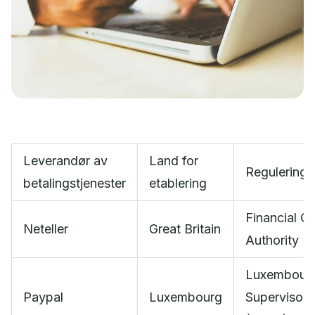
Hvis du er profesjonell trader, kan du søke om å bli
omklassifisert til Hero Markets’ valgfrie profesjonelle program
Gebyrer og avgifter
Vi er transparente om våre gebyrer og avgifter, slik at du alltid
vet hva du blir belastet når du handler med oss
Betalingsmetoder
Hero Markets gjør det mulig for deg å finansiere tradingen din
på en rekke ulike måter.
Læring
Leverandør av
Land for
Regulering
Om oss
betalingstjenester
etablering
Om Hero Markets
Financial C
Lær mer om oss og hva vi står for
Neteller
Great Britain
Authority (
Regulering
For å hjelpe deg med å holde oversikt har vi samlet
dokumenter om reguleringer
Luxembour
Kontakt oss
Paypal
Luxembourg
Supervisory
Ta kontakt med oss og se hvorfor vi skiller oss ut