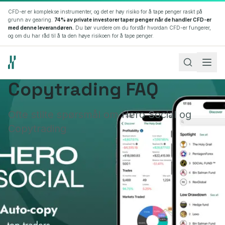
CFD-er er komplekse instrumenter, og det er høy risiko for å tape penger raskt på
grunn av gearing.
74% av private investorer taper penger når de handler CFD-er
med denne leverandøren.
Du bør vurdere om du forstår hvordan CFD-er fungerer,
og om du har råd til å ta den høye risikoen for å tape penger.
Copytrading FAQ
Åpne konto
Ofte stilte spørsmål om Hero Social og
Logg inn
Copytrading
Language
Theme
NO
EN
Markeder
Forex
Det største og mest likvide finansmarkedet i verden