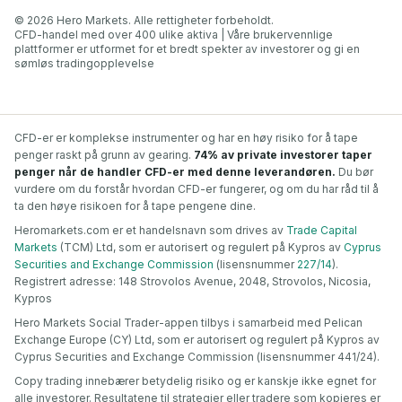
© 2026 Hero Markets. Alle rettigheter forbeholdt.
CFD-handel med over 400 ulike aktiva | Våre brukervennlige
plattformer er utformet for et bredt spekter av investorer og gi en
sømløs tradingopplevelse
CFD-er er komplekse instrumenter og har en høy risiko for å tape
penger raskt på grunn av gearing.
74% av private investorer taper
penger når de handler CFD-er med denne leverandøren.
Du bør
vurdere om du forstår hvordan CFD-er fungerer, og om du har råd til å
ta den høye risikoen for å tape pengene dine.
Heromarkets.com er et handelsnavn som drives av
Trade Capital
Markets
(TCM) Ltd, som er autorisert og regulert på Kypros av
Cyprus
Securities and Exchange Commission
(lisensnummer
227/14
).
Registrert adresse: 148 Strovolos Avenue, 2048, Strovolos, Nicosia,
Kypros
Hero Markets Social Trader-appen tilbys i samarbeid med Pelican
Exchange Europe (CY) Ltd, som er autorisert og regulert på Kypros av
Cyprus Securities and Exchange Commission (lisensnummer 441/24).
Copy trading innebærer betydelig risiko og er kanskje ikke egnet for
alle investorer. Resultatene til strategier eller tradere som kopieres er