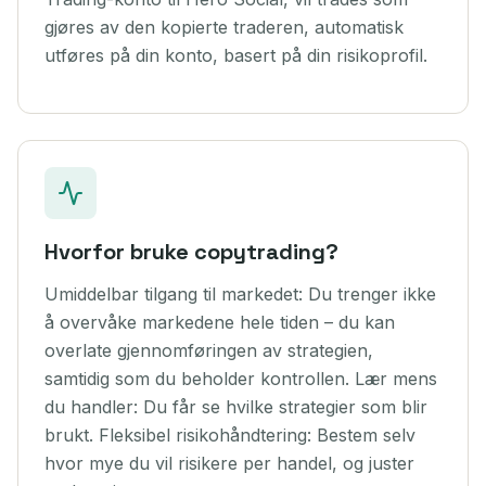
Copytrading FAQ
gjøres av den kopierte traderen, automatisk
Her finner du ofte stilte spørsmål om Copytrading og vår app
utføres på din konto, basert på din risikoprofil.
Hero Social. Les gjennom og forstå hvordan du kan få mest
mulig ut av dette produktet!
Webtrader
Få tilgang til gratis analyseverktøy og over 400 aktiva. Den
nyeste generasjonen av WebTrader er mobilvennlig med
mange innebygde verktøy.
Webtrader FAQ
Her finner du ofte stilte spørsmål om Webtrader
Hvorfor bruke copytrading?
Trading View
Umiddelbar tilgang til markedet: Du trenger ikke
Kraftige grafer og et aktivt fellesskap med TradingView
å overvåke markedene hele tiden – du kan
Klassiske kontotyper
overlate gjennomføringen av strategien,
Klassiske kontoer er utformet med tanke på tradere på
mellomnivå
samtidig som du beholder kontrollen. Lær mens
du handler: Du får se hvilke strategier som blir
Økonomisk kalender
brukt. Fleksibel risikohåndtering: Bestem selv
Se vår finansielle kalender
hvor mye du vil risikere per handel, og juster
Profesjonell konto