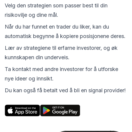
Copytrading FAQ
Velg den strategien som passer best til din
Her finner du ofte stilte spørsmål om Copytrading og vår app
risikovilje og dine mål.
Hero Social. Les gjennom og forstå hvordan du kan få mest
mulig ut av dette produktet!
Når du har funnet en trader du liker, kan du
Webtrader
automatisk begynne å kopiere posisjonene deres.
Få tilgang til gratis analyseverktøy og over 400 aktiva. Den
nyeste generasjonen av WebTrader er mobilvennlig med
mange innebygde verktøy.
Lær av strategiene til erfarne investorer, og øk
kunnskapen din underveis.
Webtrader FAQ
Her finner du ofte stilte spørsmål om Webtrader
Ta kontakt med andre investorer for å utforske
Trading View
nye ideer og innsikt.
Kraftige grafer og et aktivt fellesskap med TradingView
Du kan også få betalt ved å bli en signal provider!
Klassiske kontotyper
Klassiske kontoer er utformet med tanke på tradere på
mellomnivå
Økonomisk kalender
Se vår finansielle kalender
Profesjonell konto