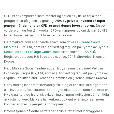
CFD-er er komplekse instrumenter og har en høy risiko for å tape
penger raskt på grunn av gearing.
74% av private investorer taper
penger når de handler CFD-er med denne leverandøren.
Du bør
vurdere om du forstår hvordan CFD-er fungerer, og om du har råd til å
ta den høye risikoen for å tape pengene dine.
Heromarkets.com er et handelsnavn som drives av
Trade Capital
Markets
(TCM) Ltd, som er autorisert og regulert på Kypros av
Cyprus
Securities and Exchange Commission
(lisensnummer
227/14
).
Registrert adresse: 148 Strovolos Avenue, 2048, Strovolos, Nicosia,
Kypros
Hero Markets Social Trader-appen tilbys i samarbeid med Pelican
Exchange Europe (CY) Ltd, som er autorisert og regulert på Kypros av
Cyprus Securities and Exchange Commission (lisensnummer 441/24).
Copy trading innebærer betydelig risiko og er kanskje ikke egnet for
alle investorer. Resultatene til strategier eller tradere som kopieres er
ikke garantert, og historisk avkastning er ingen indikasjon på fremtidig
avkastning. Hero Markets har verken godkjent eller autorisert noen
kontoer som er tilgjengelige for kopiering.
Informasjonen på dette nettstedet er ikke rettet mot innbyggere i