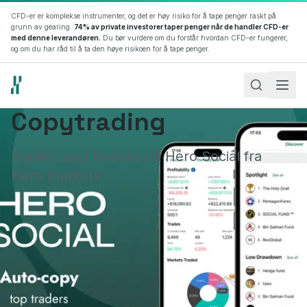
CFD-er er komplekse instrumenter, og det er høy risiko for å tape penger raskt på
grunn av gearing.
74% av private investorer taper penger når de handler CFD-er
med denne leverandøren.
Du bør vurdere om du forstår hvordan CFD-er fungerer,
og om du har råd til å ta den høye risikoen for å tape penger.
Copytrading
Åpne konto
Kopier topp tradere på Hero Social fra
Logg inn
Hero Markets
Language
Theme
NO
EN
Markeder
Forex
Det største og mest likvide finansmarkedet i verden