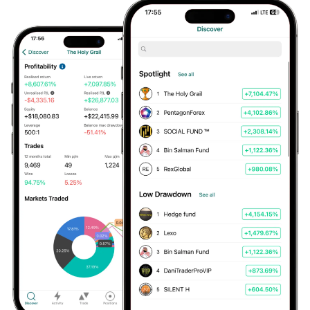
Hvis du er profesjonell trader, kan du søke om å bli
omklassifisert til Hero Markets’ valgfrie profesjonelle program
Gebyrer og avgifter
Vi er transparente om våre gebyrer og avgifter, slik at du alltid
vet hva du blir belastet når du handler med oss
Betalingsmetoder
Hero Markets gjør det mulig for deg å finansiere tradingen din
på en rekke ulike måter.
Læring
Om oss
Om Hero Markets
Lær mer om oss og hva vi står for
Regulering
For å hjelpe deg med å holde oversikt har vi samlet
dokumenter om reguleringer
Kontakt oss
Ta kontakt med oss og se hvorfor vi skiller oss ut